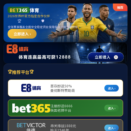
365英国上市公司(集团)官方
Toggle
naviga
网站-Global Platform
首页
新闻中心
媒体关注
正文
国晶新能源（滁州）有限公司新能源项目咨
询供应商库公开征集结果公告