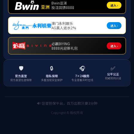
商库入库供应商名单：英国上市公司365红盛建材
有限公司、滁州市兴全矿业投资有限公司、英国上
市公司365佳琦运输有限公司、英国上市公司365
宏汉建材销售有限公司。
若供应商对上述结果有异议，可在结果公告发
布之日起
3个工作日内以书面形式在工作时间向英
国上市公司365程锦规划勘察建筑设计院有限公司
提出质疑，质疑材料递交地址：英国上市公司365
定城镇经开区炉桥路新材料光电产业园16号楼，
联系电话：0550-4881051。
项目单位：英国上市公司365鑫业新材料有限
公司
代理机构：英国上市公司365程锦规划勘察建