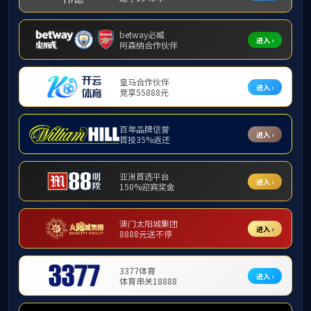
发布时间：2025-12-03
浏览次数：9533
英国上市公司365鑫业新材料有限公司石料、
砂供应商库
于
2025年9月12日发布
公开征集
公告，
经评审符合条件的供应商不满足征集公告要求的数
量。
英国上市公司365鑫业新材料有限公司石料、
砂供应商库
于
2025年11月13日第二次发布
公开征
集
公告，现
公开征集
评审工作已完成，现将入库供
应商名单公告如下
:
英国上市公司365鑫业新材料有限公司石料供
应商库入库供应商名单：英国上市公司365红盛建
材有限公司、滁州市兴全矿业投资有限公司、英国
上市公司365佳琦运输有限公司、英国上市公司
365宏汉建材销售有限公司。
英国上市公司365鑫业新材料有限公司砂供应