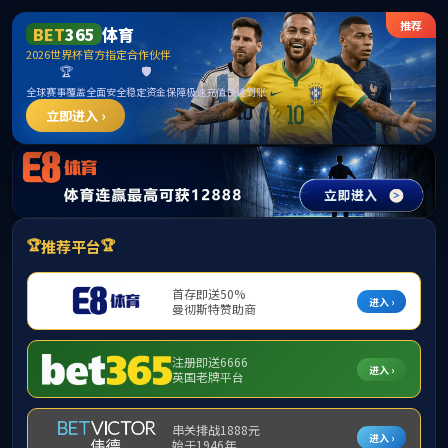
365英国上市公司(集团)官方
Toggle
naviga
网站-Global Platform
首页
新闻中心
媒体关注
正文
英国上市公司365鑫业新材料有限公司石
料、砂供应商库公开征集结果公告